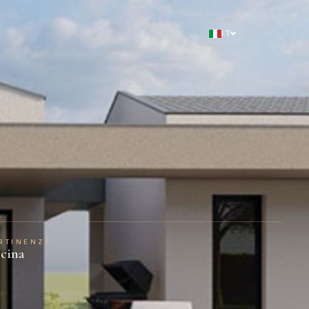
IT
RTINENZE
scina