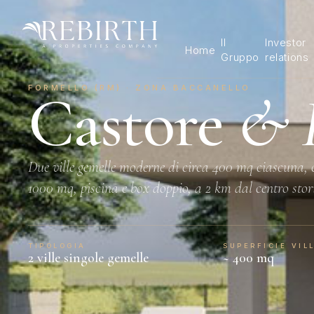
Il
Investor
Home
Gruppo
relations
FORMELLO (RM) · ZONA BACCANELLO
Castore
& P
Due ville gemelle moderne di circa 400 mq ciascuna, 
1000 mq, piscina e box doppio, a 2 km dal centro stor
TIPOLOGIA
SUPERFICIE VIL
2 ville singole gemelle
~ 400 mq