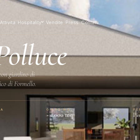
Attività
Hospitality
Vendite
Press
Contatti
olluce
con giardino di
ico di Formello.
LA
GIARDINO
PE
~ 1.000 mq
Pi