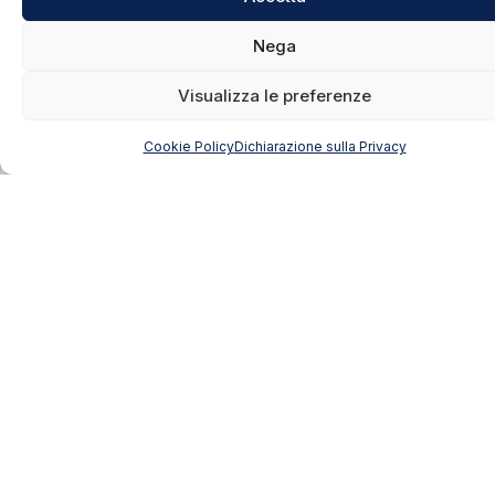
65
Nega
Visualizza le preferenze
Ripartizione score ESG
MED
REBIRTH
Cookie Policy
Dichiarazione sulla Privacy
51
Environmental
54
MEDIAN
SCORE
56
Social
66
MEDIAN
SCORE
62
Governance
65
MEDIAN
SCORE
56
ESG Score
61
MEDIAN
SCORE