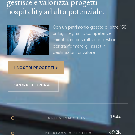
gestisce e valorizza progetti
hospitality ad alto potenziale.
Con un
patrimonio
gestito di
oltre 150
unità
, integriamo
competenze
immobiliari
, costruttive e gestionali
per trasformare gli asset in
destinazioni di valore
.
I NOSTRI PROGETTI
SCOPRI IL GRUPPO
154
+
UNITÀ IMMOBILIARI
49.2
k
PATRIMONIO GESTITO