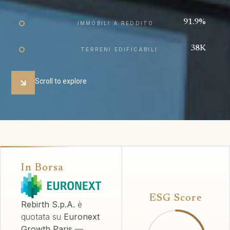
91.9
%
IMMOBILI A REDDITO
38
K
TERRENI EDIFICABILI
Scroll to explore
In Borsa
ESG Score
Rebirth S.p.A.
è
quotata su
Euronext
Growth Paris
—