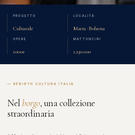
PROGETTO
LOCALITÀ
Culturale
Marta · Bolsena
OPERE
MATTONCINI
1000+
1.230.000
— REBIRTH CULTURA ITALIA
Nel
borgo
, una collezione
straordinaria