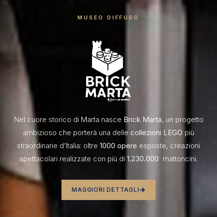
MUSEO DIFFUSO
Nel cuore storico di Marta nasce
Brick Marta
, un progetto
ambizioso che porterà una delle
collezioni LEGO
più
straordinarie d’Italia: oltre
1000 opere
esposte, creazioni
spettacolari realizzate con più di
1.230.000
mattoncini.
MAGGIORI DETTAGLI