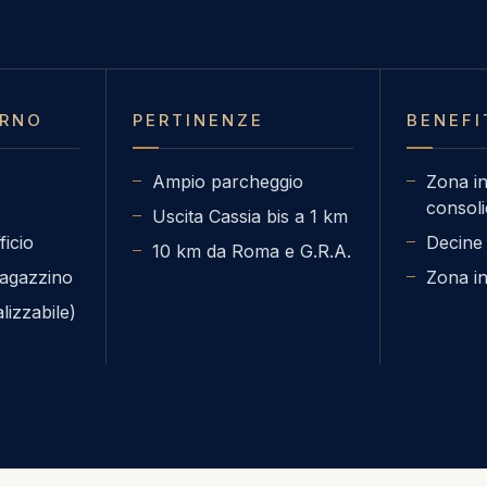
ERNO
PERTINENZE
BENEFI
Ampio parcheggio
Zona in
consoli
Uscita Cassia bis a 1 km
ficio
Decine d
10 km da Roma e G.R.A.
magazzino
Zona in
lizzabile)