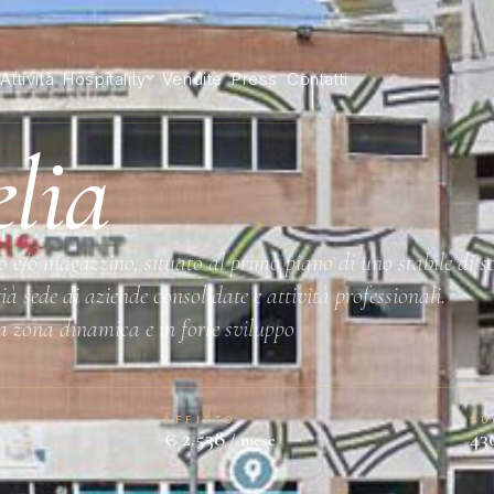
Attività
Hospitality
Vendite
Press
Contatti
lia
/o magazzino, situato al primo piano di uno stabile di soli
à sede di aziende consolidate e attività professionali.
na zona dinamica e in forte sviluppo
AFFITTO
SU
€ 2.538
43
/ mese