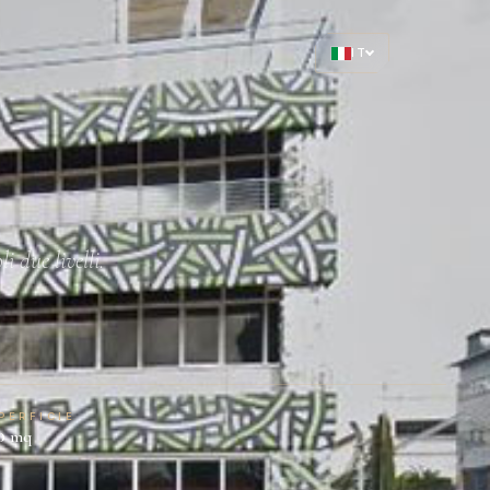
IT
 due livelli.
PERFICIE
0
mq