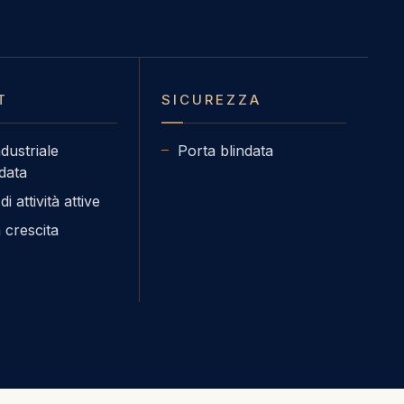
T
SICUREZZA
dustriale
Porta blindata
data
i attività attive
 crescita