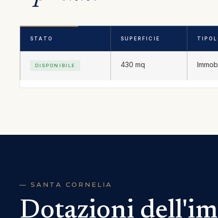
STATO
SUPERFICIE
TIPO
430 mq
Immobi
DISPONIBILE
— SANTA CORNELIA
Dotazioni dell'i