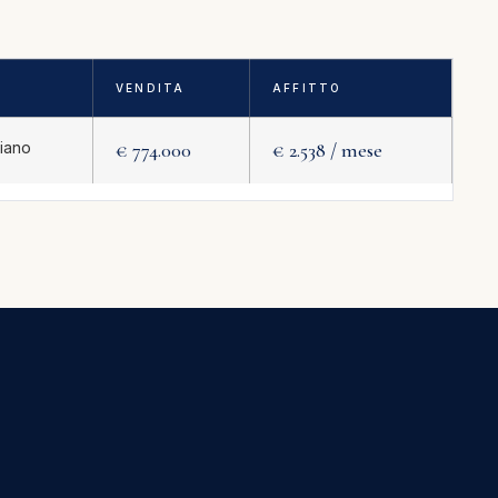
VENDITA
AFFITTO
iano
€ 774.000
€ 2.538 / mese