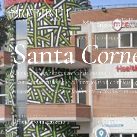
Il
Investor
Home
Gruppo
relations
FORMELLO (RM) · VIA DI SANTA CORNELIA
Santa
Corne
Ampio immobile commerciale di 430 mq ad uso ufficio e
Ultima unità disponibile all’interno di un complesso gi
Una soluzione versatile e facilmente accessibile, in u
DESTINAZIONE
VENDITA
Ufficio e/o magazzino
€ 774.000