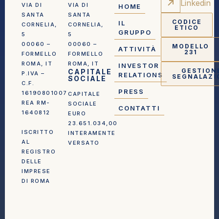
Linkedin
VIA DI
VIA DI
HOME
SANTA
SANTA
CODICE
IL
CORNELIA,
CORNELIA,
ETICO
GRUPPO
5
5
00060 –
00060 –
MODELLO
ATTIVITÀ
231
FORMELLO
FORMELLO
ROMA, IT
ROMA, IT
INVESTOR
GESTION
CAPITALE
P.IVA –
RELATIONS
SEGNALAZI
SOCIALE
C.F.
PRESS
16190801007
CAPITALE
REA RM-
SOCIALE
CONTATTI
1640812
EURO
23.651.034,00
ISCRITTO
INTERAMENTE
AL
VERSATO
REGISTRO
DELLE
IMPRESE
DI ROMA