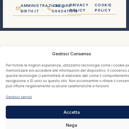
PRIVACY
COOKIE
AMMINISTRAZIONE@RE-
+39
POLICY
POLICY
BIRTH.IT
0640411918
Gestisci Consenso
Per fornire le migliori esperienze, utilizziamo tecnologie come i cookie p
memorizzare e/o accedere alle informazioni del dispositivo. Il consenso 
queste tecnologie ci permetterà di elaborare dati come il comportamento
navigazione o ID unici su questo sito. Non acconsentire o ritirare il conse
può influire negativamente su alcune caratteristiche e funzioni.
Gestisci servizi
Accetta
Nega