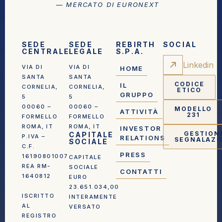
— MERCATO DI EURONEXT
SEDE
SEDE
REBIRTH
SOCIAL
CENTRALE
LEGALE
S.P.A.
Linkedin
VIA DI
VIA DI
HOME
SANTA
SANTA
CODICE
IL
CORNELIA,
CORNELIA,
ETICO
GRUPPO
5
5
00060 –
00060 –
MODELLO
ATTIVITÀ
231
FORMELLO
FORMELLO
ROMA, IT
ROMA, IT
INVESTOR
GESTION
CAPITALE
P.IVA –
RELATIONS
SEGNALAZI
SOCIALE
C.F.
PRESS
16190801007
CAPITALE
REA RM-
SOCIALE
CONTATTI
1640812
EURO
23.651.034,00
ISCRITTO
INTERAMENTE
AL
VERSATO
REGISTRO