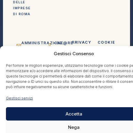
DELLE
IMPRESE
DI ROMA
PRIVACY
COOKIE
AMMINISTRAZIONE@RE-
+39
POLICY
POLICY
BIRTH.IT
0640411918
Gestisci Consenso
Per fornire le migliori esperienze, utilizziamo tecnologie come i cookie p
memorizzare e/o accedere alle informazioni del dispositivo. Il consenso 
queste tecnologie ci permetterà di elaborare dati come il comportamento
navigazione o ID unici su questo sito. Non acconsentire o ritirare il conse
può influire negativamente su alcune caratteristiche e funzioni.
Gestisci servizi
Accetta
Nega