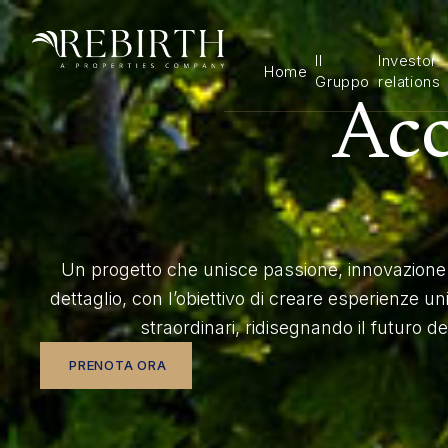
Il
Investor
Home
Gruppo
relations
Acc
Un progetto che unisce passione, innovazione 
dettaglio, con l’obiettivo di creare esperienze un
straordinari, ridisegnando il futuro del
PRENOTA ORA