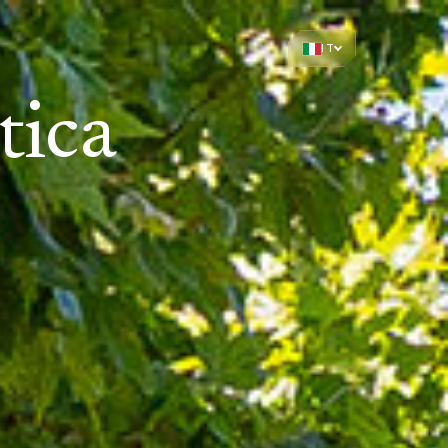
IT
tica