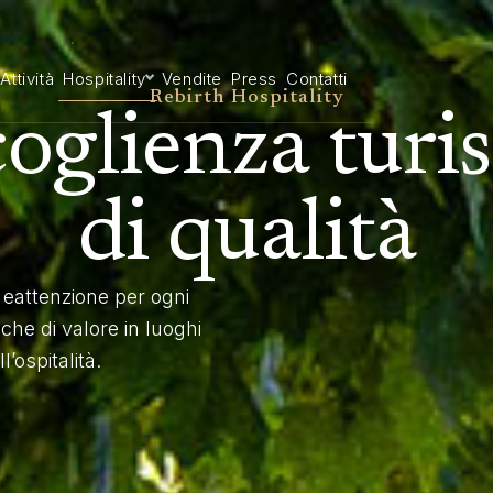
Attività
Hospitality
Vendite
Press
Contatti
Rebirth Hospitality
oglienza turis
di qualità
eattenzione per ogni
iche di valore in luoghi
l’ospitalità.