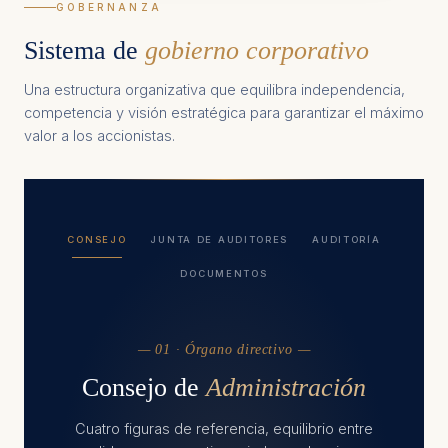
GOBERNANZA
Sistema de
gobierno corporativo
Una estructura organizativa que equilibra independencia,
competencia y visión estratégica para garantizar el máximo
valor a los accionistas.
CONSEJO
JUNTA DE AUDITORES
AUDITORÍA
DOCUMENTOS
— 01 · Órgano directivo —
Consejo de
Administración
Cuatro figuras de referencia, equilibrio entre