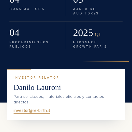
CONSEJO · CDA
JUNTA DE
AUDITORES
04
2025
·Q1
PROCEDIMIENTOS
EURONEXT
PÚBLICOS
GROWTH PARIS
INVESTOR RELATOR
Danilo Lauroni
Para solicitudes, materiales oficiales y contactos
directos.
investor@re-birth.it