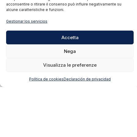
acconsentire o ritirare il consenso può influire negativamente su
alcune caratteristiche e funzioni.
Gestionar los servicios
Accetta
Nega
Visualizza le preferenze
— NUESTRA VISIÓN
Política de cookies
Declaración de privacidad
Una visión que
acoge
«Cada lugar cuenta una historia. Nuestro oficio es hacerla
inolvidable.»
Nacida de la experiencia y de la visión de
Rebirth Spa
, que
desde hace más de 20 años opera como excelencia en el
mercado inmobiliario, Rebirth Hospitality es la realidad
enteramente dedicada a la
acogida turística de calidad
.