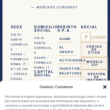
— MERCADO EURONEXT
SEDE
DOMICILIO
REBIRTH
SOCIAL
SOCIAL
S.P.A.
VIA DI
Linkedin
VIA DI
HOME
SANTA
SANTA
CORNELIA,
CÓDIGO
EL
CORNELIA,
5
DE
GRUPO
ÉTICA
5
00060 –
00060 –
FORMELLO
ACTIVIDADES
MODELO
FORMELLO
ROMA, IT
231
ROMA, IT
INVESTOR
N.º DE IVA
CAPITAL
RELATIONS
– CÓDIGO
GESTIÓN
SOCIAL
DE
FISCAL
INFORMES
PRENSA
CAPITAL
16190801007
Gestisci Consenso
SOCIAL
REA RM-
CONTACTO
23.651.034,00
1640812
Per fornire le migliori esperienze, utilizziamo tecnologie come i cookie
EUROS
per memorizzare e/o accedere alle informazioni del dispositivo. Il
TOTALMENTE
INSCRITA
consenso a queste tecnologie ci permetterà di elaborare dati come il
DESEMBOLSADO
EN EL
comportamento di navigazione o ID unici su questo sito. Non