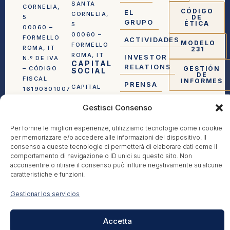
SANTA
CORNELIA,
CÓDIGO
EL
CORNELIA,
5
DE
GRUPO
ÉTICA
5
00060 –
00060 –
FORMELLO
ACTIVIDADES
MODELO
FORMELLO
ROMA, IT
231
ROMA, IT
INVESTOR
N.º DE IVA
CAPITAL
RELATIONS
– CÓDIGO
GESTIÓN
SOCIAL
DE
FISCAL
INFORMES
PRENSA
CAPITAL
16190801007
SOCIAL
REA RM-
CONTACTO
Gestisci Consenso
23.651.034,00
1640812
EUROS
TOTALMENTE
Per fornire le migliori esperienze, utilizziamo tecnologie come i cookie
INSCRITA
per memorizzare e/o accedere alle informazioni del dispositivo. Il
DESEMBOLSADO
EN EL
consenso a queste tecnologie ci permetterà di elaborare dati come il
REGISTRO
comportamento di navigazione o ID unici su questo sito. Non
MERCANTIL
acconsentire o ritirare il consenso può influire negativamente su alcune
DE ROMA
caratteristiche e funzioni.
Gestionar los servicios
Accetta
PRIVACY
COOKIE
AMMINISTRAZIONE@RE-
+39
POLICY
POLICY