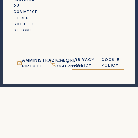
DU
COMMERCE
ET DES
SOCIÉTÉS
DE ROME
PRIVACY
COOKIE
AMMINISTRAZIONE@RE-
+39
POLICY
POLICY
BIRTH.IT
0640411918