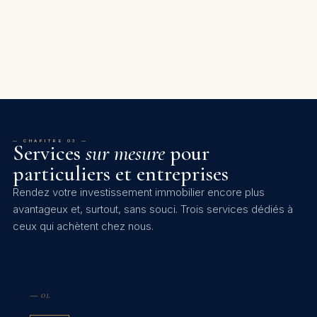
DISPONIBLE
San Pietro a Mare
DISPONIBLE
White Basis
DISPONIBLE
DISPONIBLE
DISPONIBLE
DISPONIBLE
— CHAPITRE 03 —
Services
sur mesure
pour
particuliers et entreprises
Rendez votre investissement immobilier encore plus
avantageux et, surtout, sans souci. Trois services dédiés à
ceux qui achètent chez nous.
— 01.