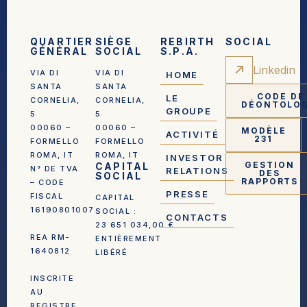
QUARTIER
SIÈGE
REBIRTH
SOCIAL
GÉNÉRAL
SOCIAL
S.P.A.
Linkedin
VIA DI
VIA DI
HOME
SANTA
SANTA
CODE DE
LE
CORNELIA,
CORNELIA,
DÉONTOLOG
GROUPE
5
5
00060 –
00060 –
MODÈLE
ACTIVITÉ
231
FORMELLO
FORMELLO
ROMA, IT
ROMA, IT
INVESTOR
GESTION
CAPITAL
N° DE TVA
RELATIONS
DES
SOCIAL
RAPPORTS
– CODE
PRESSE
FISCAL
CAPITAL
16190801007
SOCIAL :
CONTACTS
23 651 034,00 €
REA RM-
ENTIÈREMENT
1640812
LIBÉRÉ
INSCRITE
AU
REGISTRE