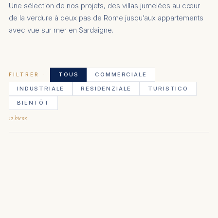
Une sélection de nos projets, des villas jumelées au cœur
de la verdure à deux pas de Rome jusqu’aux appartements
avec vue sur mer en Sardaigne.
TOUS
COMMERCIALE
FILTRER ·
INDUSTRIALE
RESIDENZIALE
TURISTICO
BIENTÔT
12 biens
Residenze Saluggia
Residenze Aristofane
Santa Cornelia
Senior Living
DISPONIBLE
Residenze Tirso
DISPONIBLE
Castore & Polluce
DISPONIBLE
Valledoria 2
DISPONIBLE
Valledoria City
DISPONIBLE
Le Terme di Casteldoria
DISPONIBLE
Lo Spigolo