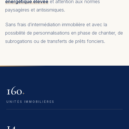
énergétique élevée
et attention aux normes
paysagères et antisismiques.
Sans frais d’intermédiation immobilière et avec la
possibilité de personnalisations en phase de chantier, de
subrogations ou de transferts de prêts fonciers.
160
+
UNITÉS IMMOBILIÈRES
14