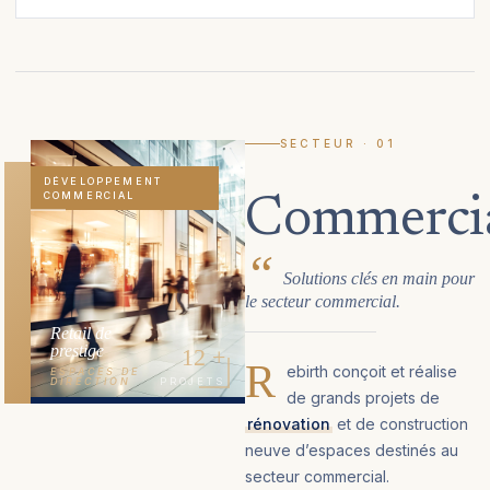
SECTEUR · 01
DÉVELOPPEMENT
COMMERCIAL
Commerci
Solutions clés en main pour
le secteur commercial.
Retail de
prestige
12 +
R
ebirth conçoit et réalise
ESPACES DE
DIRECTION
PROJETS
de grands projets de
rénovation
et de construction
neuve d’espaces destinés au
secteur commercial.