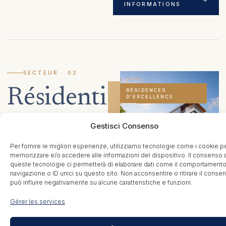
INFORMATIONS
SECTEUR · 02
Résidentiel
RÉSIDENCES
D'EXCELLENCE
Trois valeurs
Gestisci Consenso
fondamentales :
excellence, qualité et concret.
Per fornire le migliori esperienze, utilizziamo tecnologie come i cookie p
memorizzare e/o accedere alle informazioni del dispositivo. Il consenso 
Architecture de
queste tecnologie ci permetterà di elaborare dati come il comportamento
32 +
prestige
navigazione o ID unici su questo sito. Non acconsentire o ritirare il conse
C
onstruire et concevoir
può influire negativamente su alcune caratteristiche e funzioni.
EXCLUSIVITÉ
PROJETS
des
immeubles
Gérer les services
résidentiels de standing
, aux
finitions haut de gamme, a