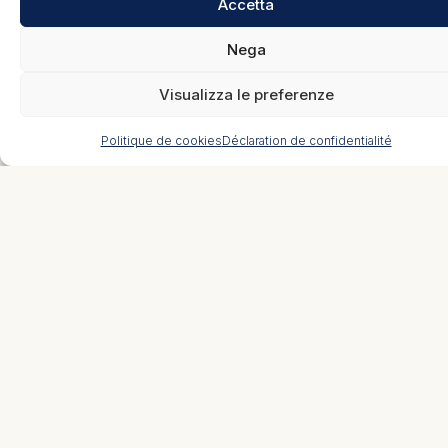
toujours été l’objectif premier
Accetta
de Rebirth, soucieuse de la
Nega
plus haute qualité d’habitat
et d’installations réalisées avec
Visualizza le preferenze
des
systèmes à la pointe
de
la technologie.
Politique de cookies
Déclaration de confidentialité
Les
solutions
proposées par
Rebirth permettent de
maximiser les
investissements
grâce à
l’
optimisation
de la
conception des espaces et au
rendement énergétique
, qui
permet de restituer une
valeur
considérable au bien
dans le
temps et de faire ainsi de
l’
investissement
initial une
valeur ajoutée pour l’avenir.